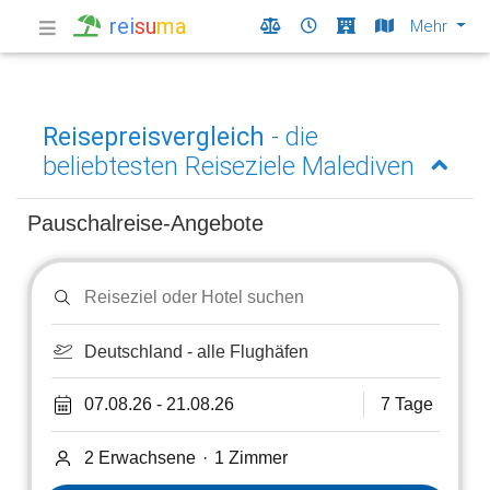
rei
su
ma
Mehr
Reisepreisvergleich
- die
beliebtesten Reiseziele Malediven