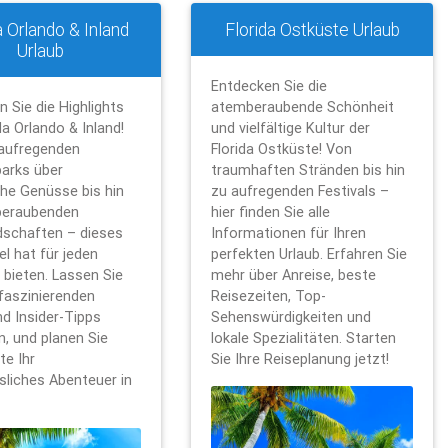
a Orlando & Inland
Florida Ostküste Urlaub
Urlaub
Entdecken Sie die
 Sie die Highlights
atemberaubende Schönheit
da Orlando & Inland!
und vielfältige Kultur der
aufregenden
Florida Ostküste! Von
arks über
traumhaften Stränden bis hin
che Genüsse bis hin
zu aufregenden Festivals –
beraubenden
hier finden Sie alle
dschaften – dieses
Informationen für Ihren
el hat für jeden
perfekten Urlaub. Erfahren Sie
 bieten. Lassen Sie
mehr über Anreise, beste
 faszinierenden
Reisezeiten, Top-
nd Insider-Tipps
Sehenswürdigkeiten und
en, und planen Sie
lokale Spezialitäten. Starten
te Ihr
Sie Ihre Reiseplanung jetzt!
sliches Abenteuer in