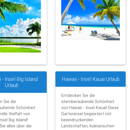
 - Insel Big Island
Hawaii - Insel Kauai Urlaub
Urlaub
Entdecken Sie die
n Sie die
atemberaubende Schönheit
aubende Schönheit
von Hawaii - Insel Kauai! Diese
relle Vielfalt von
Garteninsel begeistert mit
nsel Big Island!
beeindruckenden
Sie alles über die
Landschaften, kulinarischen