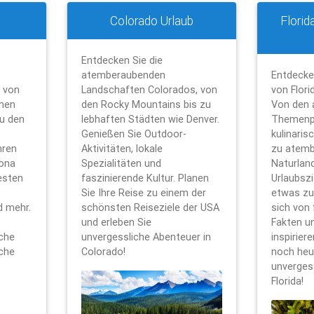
Colorado Urlaub
Florid
Entdecken Sie die
atemberaubenden
Entdecken
 von
Landschaften Colorados, von
von Flori
hen
den Rocky Mountains bis zu
Von den 
u den
lebhaften Städten wie Denver.
Themenp
Genießen Sie Outdoor-
kulinaris
hren
Aktivitäten, lokale
zu atem
zona
Spezialitäten und
Naturlan
esten
faszinierende Kultur. Planen
Urlaubszi
Sie Ihre Reise zu einem der
etwas zu
d mehr.
schönsten Reiseziele der USA
sich von
und erleben Sie
Fakten u
che
unvergessliche Abenteuer in
inspirier
sche
Colorado!
noch heu
unverges
Florida!