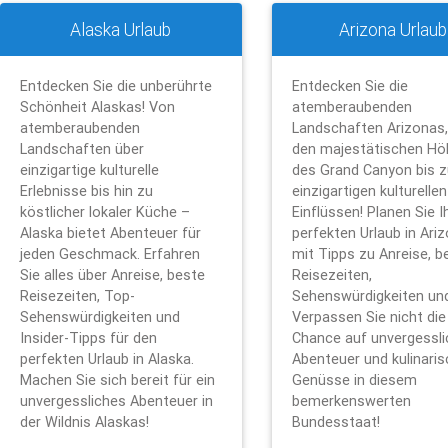
Alaska Urlaub
Arizona Urlaub
Entdecken Sie die unberührte
Entdecken Sie die
Schönheit Alaskas! Von
atemberaubenden
atemberaubenden
Landschaften Arizonas,
Landschaften über
den majestätischen Hö
einzigartige kulturelle
des Grand Canyon bis z
Erlebnisse bis hin zu
einzigartigen kulturellen
köstlicher lokaler Küche –
Einflüssen! Planen Sie I
Alaska bietet Abenteuer für
perfekten Urlaub in Ari
jeden Geschmack. Erfahren
mit Tipps zu Anreise, b
Sie alles über Anreise, beste
Reisezeiten,
Reisezeiten, Top-
Sehenswürdigkeiten un
Sehenswürdigkeiten und
Verpassen Sie nicht die
Insider-Tipps für den
Chance auf unvergessli
perfekten Urlaub in Alaska.
Abenteuer und kulinari
Machen Sie sich bereit für ein
Genüsse in diesem
unvergessliches Abenteuer in
bemerkenswerten
der Wildnis Alaskas!
Bundesstaat!