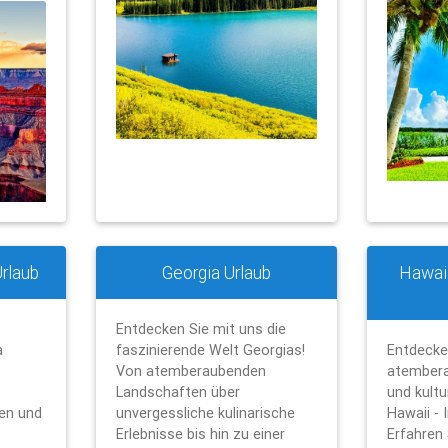
rlaub
Georgia Urlaub
Hawaii
Entdecken Sie mit uns die
a
faszinierende Welt Georgias!
Entdecke
Von atemberaubenden
atember
Landschaften über
und kultu
en und
unvergessliche kulinarische
Hawaii - I
Erlebnisse bis hin zu einer
Erfahren 