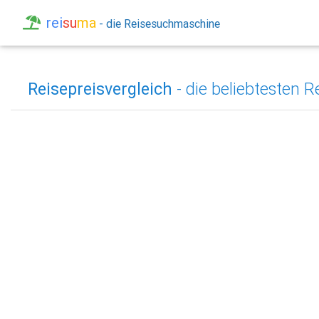
rei
su
ma
- die Reisesuchmaschine
Reisepreisvergleich
- die beliebtesten R