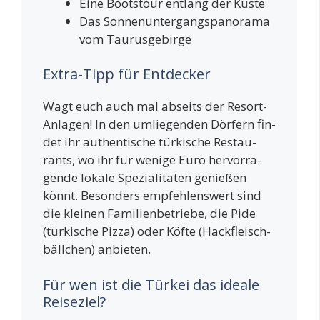
Eine Boots­tour ent­lang der Küste
Das Son­nen­un­ter­gangs­pan­ora­ma
vom Taurusgebirge
Extra-Tipp für Entdecker
Wagt euch auch mal abseits der Resort-
Anla­gen! In den umlie­gen­den Dör­fern fin­
det ihr authen­ti­sche tür­ki­sche Restau­
rants, wo ihr für weni­ge Euro her­vor­ra­
gen­de loka­le Spe­zia­li­tä­ten genie­ßen
könnt. Beson­ders emp­feh­lens­wert sind
die klei­nen Fami­li­en­be­trie­be, die Pide
(tür­ki­sche Piz­za) oder Köf­te (Hack­fleisch­
bäll­chen) anbieten.
Für wen ist die Türkei das ideale
Reiseziel?