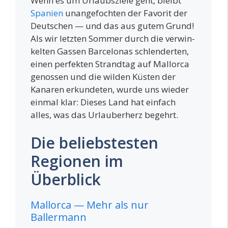
Wenn es um Urlaubs­zie­le geht, bleibt
Spa­ni­en
unan­ge­foch­ten der Favo­rit der
Deut­schen — und das aus gutem Grund!
Als wir letz­ten Som­mer durch die ver­win­
kel­ten Gas­sen Bar­ce­lo­nas schlen­der­ten,
einen per­fek­ten Strand­tag auf Mal­lor­ca
genos­sen und die wil­den Küs­ten der
Kana­ren erkun­de­ten, wur­de uns wie­der
ein­mal klar: Die­ses Land hat ein­fach
alles, was das Urlau­ber­herz begehrt.
Die beliebstesten
Regionen im
Überblick
Mallorca — Mehr als nur
Ballermann