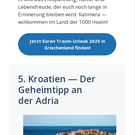
Lebens­freu­de, der euch noch lan­ge in
Erin­ne­rung blei­ben wird. Kali­me­ra —
will­kom­men im Land der 1000 Inseln!
Jetzt Euren Traum-Urlaub 2025 in
Grie­chen­land finden!
5. Kroatien — Der
Geheimtipp an
der Adria