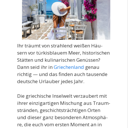
Ihr träumt von strah­lend wei­ßen Häu­
sern vor tür­kis­blau­em Meer, his­to­ri­schen
Stät­ten und kuli­na­ri­schen Genüs­sen?
Dann seid ihr in
Grie­chen­land
genau
rich­tig — und das fin­den auch tau­sen­de
deut­sche Urlau­ber jedes Jahr.
Die grie­chi­sche Insel­welt ver­zau­bert mit
ihrer ein­zig­ar­ti­gen Mischung aus Traum­
strän­den, geschichts­träch­ti­gen Orten
und die­ser ganz beson­de­ren Atmo­sphä­
re, die euch vom ers­ten Moment an in