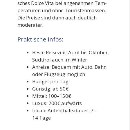
sches Dol­ce Vita bei ange­neh­men Tem­
pe­ra­tu­ren und ohne Tou­ris­ten­mas­sen.
Die Prei­se sind dann auch deut­lich
moderater.
Praktische Infos:
Bes­te Rei­se­zeit: April bis Okto­ber,
Süd­ti­rol auch im Winter
Anrei­se: Bequem mit Auto, Bahn
oder Flug­zeug möglich
Bud­get pro Tag:
Güns­tig: ab 50€
Mit­tel: 100–150€
Luxus: 200€ aufwärts
Idea­le Auf­ent­halts­dau­er: 7–
14 Tage