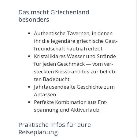
Das macht Griechenland
besonders
Authen­ti­sche Taver­nen, in denen
ihr die legen­dä­re grie­chi­sche Gast­
freund­schaft haut­nah erlebt
Kris­tall­kla­res Was­ser und Strän­de
für jeden Geschmack — vom ver­
steck­ten Kies­strand bis zur belieb­
ten Badebucht
Jahr­tau­sen­de­al­te Geschich­te zum
Anfassen
Per­fek­te Kom­bi­na­ti­on aus Ent­
span­nung und Aktivurlaub
Praktische Infos für eure
Reiseplanung