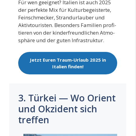
Für wen geeig­net? Ita­li­en ist auch 2025
der per­fek­te Mix für Kul­tur­be­geis­ter­te,
Fein­schme­cker, Strand­ur­lau­ber und
Aktiv­tou­ris­ten. Beson­ders Fami­li­en pro­fi­
tie­ren von der kin­der­freund­li­chen Atmo­
sphä­re und der guten Infrastruktur.
Jetzt Euren Traum-Urlaub 2025 in
Ita­li­en finden!
3. Türkei — Wo Orient
und Okzident sich
treffen