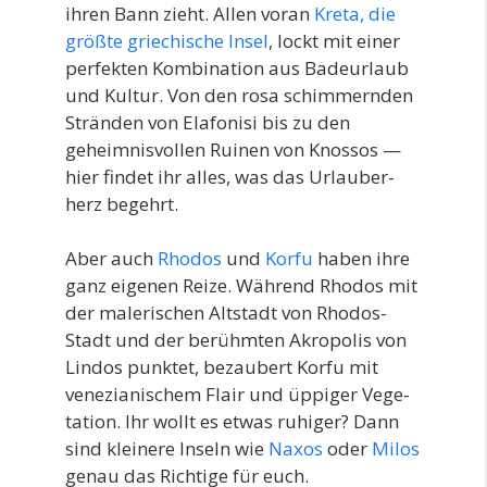
ihren Bann zieht. Allen vor­an
Kre­ta, die
größ­te grie­chi­sche Insel
, lockt mit einer
per­fek­ten Kom­bi­na­ti­on aus Bade­ur­laub
und Kul­tur. Von den rosa schim­mern­den
Strän­den von Ela­fo­ni­si bis zu den
geheim­nis­vol­len Rui­nen von Knos­sos —
hier fin­det ihr alles, was das Urlau­ber­
herz begehrt.
Aber auch
Rho­dos
und
Kor­fu
haben ihre
ganz eige­nen Rei­ze. Wäh­rend Rho­dos mit
der male­ri­schen Alt­stadt von Rho­dos-
Stadt und der berühm­ten Akro­po­lis von
Lin­dos punk­tet, bezau­bert Kor­fu mit
vene­zia­ni­schem Flair und üppi­ger Vege­
ta­ti­on. Ihr wollt es etwas ruhi­ger? Dann
sind klei­ne­re Inseln wie
Naxos
oder
Milos
genau das Rich­ti­ge für euch.