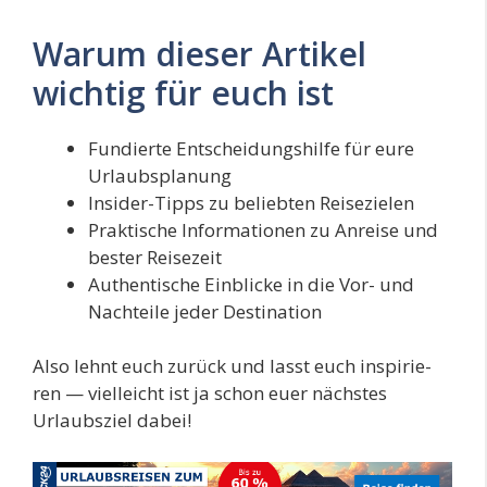
Warum dieser Artikel
wichtig für euch ist
Fun­dier­te Ent­schei­dungs­hil­fe für eure
Urlaubsplanung
Insi­der-Tipps zu belieb­ten Reisezielen
Prak­ti­sche Infor­ma­tio­nen zu Anrei­se und
bes­ter Reisezeit
Authen­ti­sche Ein­bli­cke in die Vor- und
Nach­tei­le jeder Destination
Also lehnt euch zurück und lasst euch inspi­rie­
ren — viel­leicht ist ja schon euer nächs­tes
Urlaubs­ziel dabei!