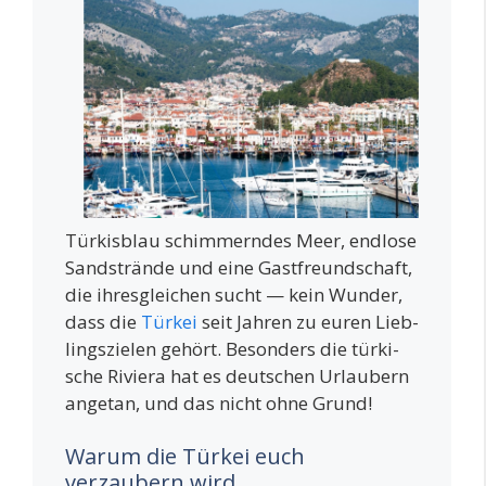
Tür­kis­blau schim­mern­des Meer, end­lo­se
Sand­strän­de und eine Gast­freund­schaft,
die ihres­glei­chen sucht — kein Wun­der,
dass die
Tür­kei
seit Jah­ren zu euren Lieb­
lings­zie­len gehört. Beson­ders die tür­ki­
sche Rivie­ra hat es deut­schen Urlau­bern
ange­tan, und das nicht ohne Grund!
Warum die Türkei euch
verzaubern wird