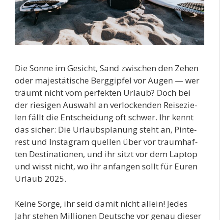
Die Son­ne im Gesicht, Sand zwi­schen den Zehen
oder majes­tä­ti­sche Berg­gip­fel vor Augen — wer
träumt nicht vom per­fek­ten Urlaub? Doch bei
der rie­si­gen Aus­wahl an ver­lo­cken­den Rei­se­zie­
len fällt die Ent­schei­dung oft schwer. Ihr kennt
das sicher: Die Urlaubs­pla­nung steht an, Pin­te­
rest und Insta­gram quel­len über vor traum­haf­
ten Desti­na­tio­nen, und ihr sitzt vor dem Lap­top
und wisst nicht, wo ihr anfan­gen sollt für Euren
Urlaub 2025.
Kei­ne Sor­ge, ihr seid damit nicht allein! Jedes
Jahr ste­hen Mil­lio­nen Deut­sche vor genau die­ser