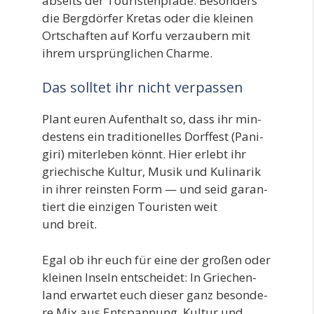
abseits der Tou­ris­ten­pfa­de. Beson­ders
die Berg­dör­fer Kre­tas oder die klei­nen
Ort­schaf­ten auf Kor­fu ver­zau­bern mit
ihrem ursprüng­li­chen Charme.
Das solltet ihr nicht verpassen
Plant euren Auf­ent­halt so, dass ihr min­
des­tens ein tra­di­tio­nel­les Dorf­fest (Pani­
gi­ri) mit­er­le­ben könnt. Hier erlebt ihr
grie­chi­sche Kul­tur, Musik und Kuli­na­rik
in ihrer reins­ten Form — und seid garan­
tiert die ein­zi­gen Tou­ris­ten weit
und breit.
Egal ob ihr euch für eine der gro­ßen oder
klei­nen Inseln ent­schei­det: In Grie­chen­
land erwar­tet euch die­ser ganz beson­de­
re Mix aus Ent­span­nung, Kul­tur und