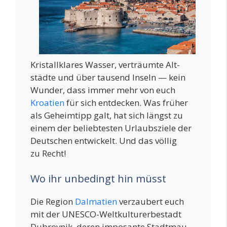
Kris­tall­kla­res Was­ser, ver­träum­te Alt­
städ­te und über tau­send Inseln — kein
Wun­der, dass immer mehr von euch
Kroa­ti­en
für sich ent­de­cken. Was frü­her
als Geheim­tipp galt, hat sich längst zu
einem der belieb­tes­ten Urlaubs­zie­le der
Deut­schen ent­wi­ckelt. Und das völ­lig
zu Recht!
Wo ihr unbedingt hin müsst
Die Regi­on
Dal­ma­ti­en
ver­zau­bert euch
mit der UNESCO-Welt­kul­tur­er­be­stadt
Dubrov­nik, deren impo­san­te Stadt­mau­