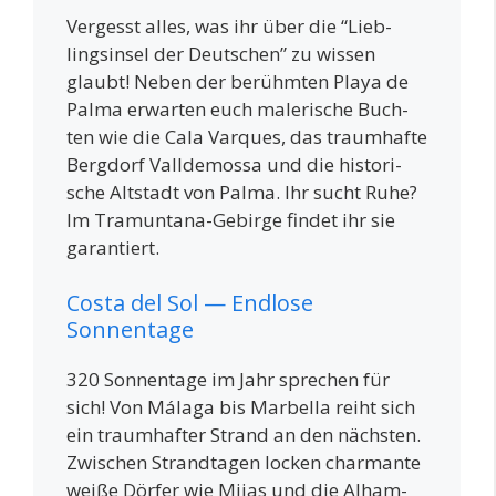
Ver­gesst alles, was ihr über die “Lieb­
lings­in­sel der Deut­schen” zu wis­sen
glaubt! Neben der berühm­ten Playa de
Pal­ma erwar­ten euch male­ri­sche Buch­
ten wie die Cala Var­ques, das traum­haf­te
Berg­dorf Vall­de­mo­s­sa und die his­to­ri­
sche Alt­stadt von Pal­ma. Ihr sucht Ruhe?
Im Tra­m­un­ta­na-Gebir­ge fin­det ihr sie
garantiert.
Costa del Sol — Endlose
Sonnentage
320 Son­nen­ta­ge im Jahr spre­chen für
sich! Von Mála­ga bis Mar­bel­la reiht sich
ein traum­haf­ter Strand an den nächs­ten.
Zwi­schen Strand­ta­gen locken char­man­te
wei­ße Dör­fer wie Mijas und die Alham­