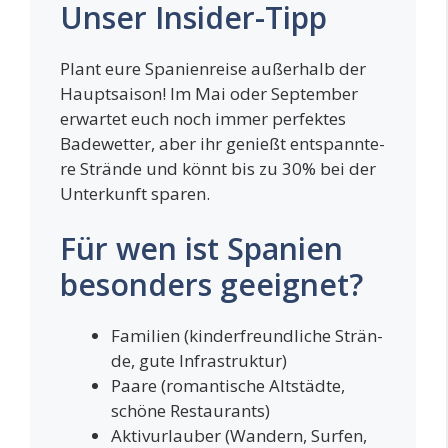
Unser Insider-Tipp
Plant eure Spa­ni­en­rei­se außer­halb der
Haupt­sai­son! Im Mai oder Sep­tem­ber
erwar­tet euch noch immer per­fek­tes
Bade­wet­ter, aber ihr genießt ent­spann­te­
re Strän­de und könnt bis zu 30% bei der
Unter­kunft sparen.
Für wen ist Spanien
besonders geeignet?
Fami­li­en (kin­der­freund­li­che Strän­
de, gute Infrastruktur)
Paa­re (roman­ti­sche Alt­städ­te,
schö­ne Restaurants)
Aktiv­ur­lau­ber (Wan­dern, Sur­fen,