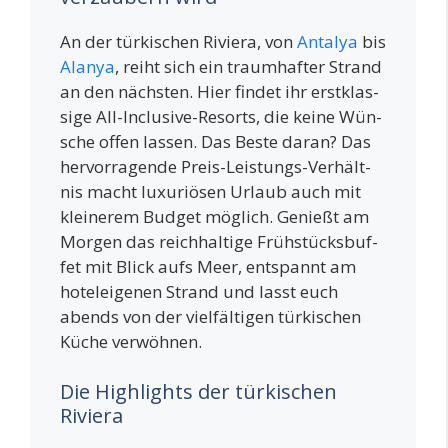
An der tür­ki­schen Rivie­ra, von
Anta­lya
bis
Alanya
, reiht sich ein traum­haf­ter Strand
an den nächs­ten. Hier fin­det ihr erst­klas­
si­ge All-Inclu­si­ve-Resorts, die kei­ne Wün­
sche offen las­sen. Das Bes­te dar­an? Das
her­vor­ra­gen­de Preis-Leis­tungs-Ver­hält­
nis macht luxu­riö­sen Urlaub auch mit
klei­ne­rem Bud­get mög­lich. Genießt am
Mor­gen das reich­hal­ti­ge Früh­stücks­buf­
fet mit Blick aufs Meer, ent­spannt am
hotel­ei­ge­nen Strand und lasst euch
abends von der viel­fäl­ti­gen tür­ki­schen
Küche verwöhnen.
Die Highlights der türkischen
Riviera