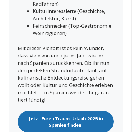
Radfahren)
Kul­tur­in­ter­es­sier­te (Geschich­te,
Archi­tek­tur, Kunst)
Fein­schme­cker (Top-Gas­tro­no­mie,
Weinregionen)
Mit die­ser Viel­falt ist es kein Wun­der,
dass vie­le von euch jedes Jahr wie­der
nach Spa­ni­en zurück­keh­ren. Ob ihr nun
den per­fek­ten Strand­ur­laub plant, auf
kuli­na­ri­sche Ent­de­ckungs­rei­se gehen
wollt oder Kul­tur und Geschich­te erle­ben
möch­tet — in Spa­ni­en wer­det ihr garan­
tiert fündig!
Jetzt Euren Traum-Urlaub 2025 in
Spa­ni­en finden!