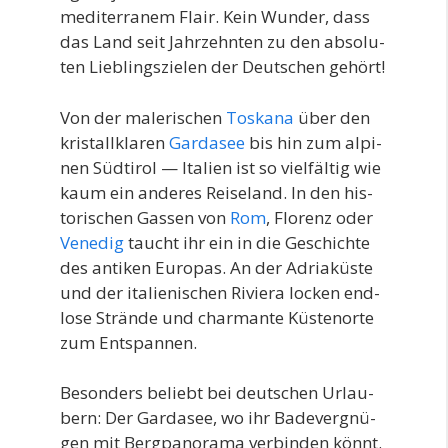
medi­ter­ra­nem Flair. Kein Wun­der, dass
das Land seit Jahr­zehn­ten zu den abso­lu­
ten Lieb­lings­zie­len der Deut­schen gehört!
Von der male­ri­schen
Tos­ka­na
über den
kris­tall­kla­ren
Gar­da­see
bis hin zum alpi­
nen Süd­ti­rol — Ita­li­en ist so viel­fäl­tig wie
kaum ein ande­res Rei­se­land. In den his­
to­ri­schen Gas­sen von
Rom
, Flo­renz oder
Vene­dig
taucht ihr ein in die Geschich­te
des anti­ken Euro­pas. An der Adria­küs­te
und der ita­lie­ni­schen Rivie­ra locken end­
lo­se Strän­de und char­man­te Küs­ten­or­te
zum Entspannen.
Beson­ders beliebt bei deut­schen Urlau­
bern: Der Gar­da­see, wo ihr Bade­ver­gnü­
gen mit Berg­pan­ora­ma ver­bin­den könnt.