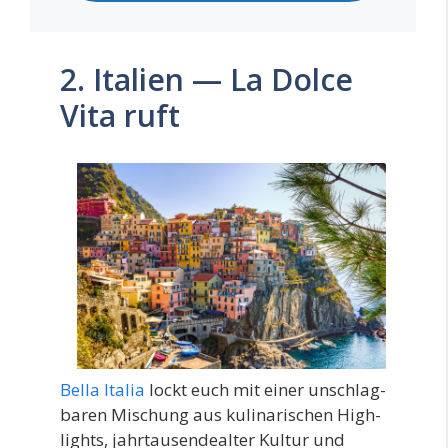
2. Italien — La Dolce
Vita ruft
Bel­la Ita­lia
lockt euch mit einer unschlag­
ba­ren Mischung aus kuli­na­ri­schen High­
lights, jahr­tau­sen­de­al­ter Kul­tur und