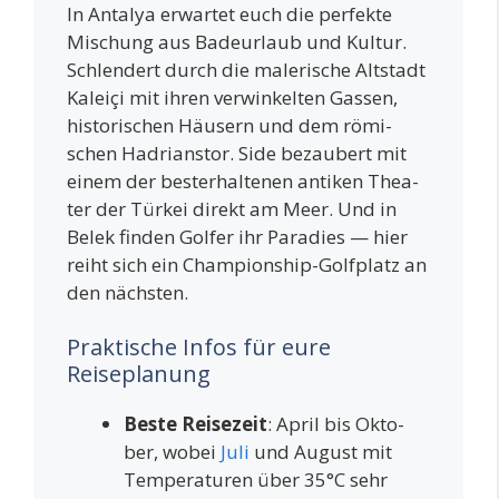
In Anta­lya erwar­tet euch die per­fek­te
Mischung aus Bade­ur­laub und Kul­tur.
Schlen­dert durch die male­ri­sche Alt­stadt
Kalei­çi mit ihren ver­win­kel­ten Gas­sen,
his­to­ri­schen Häu­sern und dem römi­
schen Hadri­ans­tor. Side bezau­bert mit
einem der best­erhal­te­nen anti­ken Thea­
ter der Tür­kei direkt am Meer. Und in
Belek fin­den Gol­fer ihr Para­dies — hier
reiht sich ein Cham­pi­on­ship-Golf­platz an
den nächsten.
Praktische Infos für eure
Reiseplanung
Bes­te Rei­se­zeit
: April bis Okto­
ber, wobei
Juli
und August mit
Tem­pe­ra­tu­ren über 35°C sehr