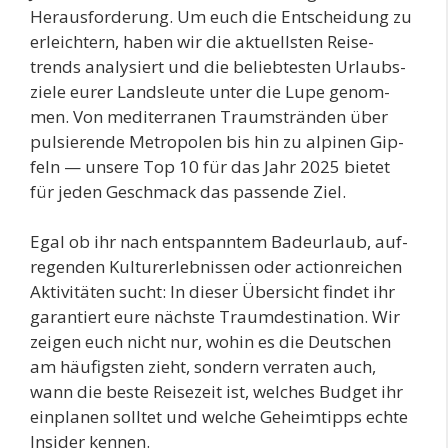
Her­aus­for­de­rung. Um euch die Ent­schei­dung zu
erleich­tern, haben wir die aktu­ells­ten Rei­se­
trends ana­ly­siert und die belieb­tes­ten Urlaubs­
zie­le eurer Lands­leu­te unter die Lupe genom­
men. Von medi­ter­ra­nen Traum­strän­den über
pul­sie­ren­de Metro­po­len bis hin zu alpi­nen Gip­
feln — unse­re Top 10 für das Jahr 2025 bie­tet
für jeden Geschmack das pas­sen­de Ziel.
Egal ob ihr nach ent­spann­tem Bade­ur­laub, auf­
re­gen­den Kul­tur­er­leb­nis­sen oder action­rei­chen
Akti­vi­tä­ten sucht: In die­ser Über­sicht fin­det ihr
garan­tiert eure nächs­te Traum­des­ti­na­ti­on. Wir
zei­gen euch nicht nur, wohin es die Deut­schen
am häu­figs­ten zieht, son­dern ver­ra­ten auch,
wann die bes­te Rei­se­zeit ist, wel­ches Bud­get ihr
ein­pla­nen soll­tet und wel­che Geheim­tipps ech­te
Insi­der kennen.