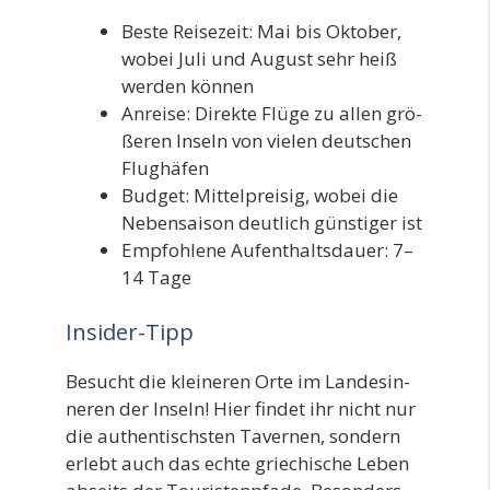
Bes­te Rei­se­zeit: Mai bis Okto­ber,
wobei Juli und August sehr heiß
wer­den können
Anrei­se: Direk­te Flü­ge zu allen grö­
ße­ren Inseln von vie­len deut­schen
Flughäfen
Bud­get: Mit­tel­prei­sig, wobei die
Neben­sai­son deut­lich güns­ti­ger ist
Emp­foh­le­ne Auf­ent­halts­dau­er: 7–
14 Tage
Insider-Tipp
Besucht die klei­ne­ren Orte im Lan­des­in­
ne­ren der Inseln! Hier fin­det ihr nicht nur
die authen­tischs­ten Taver­nen, son­dern
erlebt auch das ech­te grie­chi­sche Leben