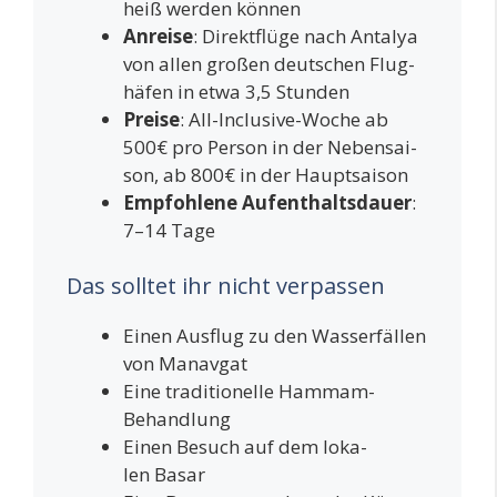
heiß wer­den können
Anrei­se
: Direkt­flü­ge nach Anta­lya
von allen gro­ßen deut­schen Flug­
hä­fen in etwa 3,5 Stunden
Prei­se
: All-Inclu­si­ve-Woche ab
500€ pro Per­son in der Neben­sai­
son, ab 800€ in der Hauptsaison
Emp­foh­le­ne Auf­ent­halts­dau­er
:
7–14 Tage
Das solltet ihr nicht verpassen
Einen Aus­flug zu den Was­ser­fäl­len
von Manavgat
Eine tra­di­tio­nel­le Hammam-
Behandlung
Einen Besuch auf dem loka­
len Basar