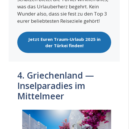
was das Urlau­ber­herz begehrt. Kein
Wun­der also, dass sie fest zu den Top 3
eurer belieb­tes­ten Rei­se­zie­le gehört!
Jetzt Euren Traum-Urlaub 2025 in
der Tür­kei finden!
4. Griechenland —
Inselparadies im
Mittelmeer