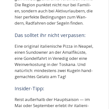
Die Regi­on punk­tet nicht nur bei Fami­li­
en, son­dern auch bei Aktiv­ur­lau­bern, die
hier per­fek­te Bedin­gun­gen zum Wan­
dern, Rad­fah­ren oder Segeln finden.
Das solltet ihr nicht verpassen:
Eine ori­gi­nal ita­lie­ni­sche Piz­za in Nea­pel,
einen Sun­dow­ner an der Amal­fi­küs­te,
eine Gon­del­fahrt in Vene­dig oder eine
Wein­ver­kos­tung in der Tos­ka­na. Und
natür­lich: min­des­tens zwei Kugeln hand­
ge­mach­tes Gela­to am Tag!
Insider-Tipp:
Reist außer­halb der Haupt­sai­son — im
Mai oder Sep­tem­ber erlebt ihr ita­lie­ni­