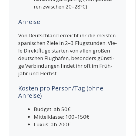
ren zwi­schen 20–28°C)
Anreise
Von Deutsch­land erreicht ihr die meis­ten
spa­ni­schen Zie­le in 2–3 Flug­stun­den. Vie­
le Direkt­flü­ge star­ten von allen gro­ßen
deut­schen Flug­hä­fen, beson­ders güns­ti­
ge Ver­bin­dun­gen fin­det ihr oft im Früh­
jahr und Herbst.
Kosten pro Person/Tag (ohne
Anreise)
Bud­get: ab 50€
Mit­tel­klas­se: 100–150€
Luxus: ab 200€