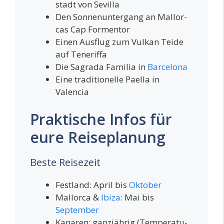
stadt von Sevilla
Den Son­nen­un­ter­gang an Mal­lor­
cas Cap Formentor
Einen Aus­flug zum Vul­kan Tei­de
auf Teneriffa
Die Sagra­da Fami­lia in
Bar­ce­lo­na
Eine tra­di­tio­nel­le Pael­la in
Valencia
Praktische Infos für
eure Reiseplanung
Beste Reisezeit
Fest­land: April bis
Oktober
Mal­lor­ca &
Ibi­za
: Mai bis
September
Kana­ren: ganz­jäh­rig (Tem­pe­ra­tu­