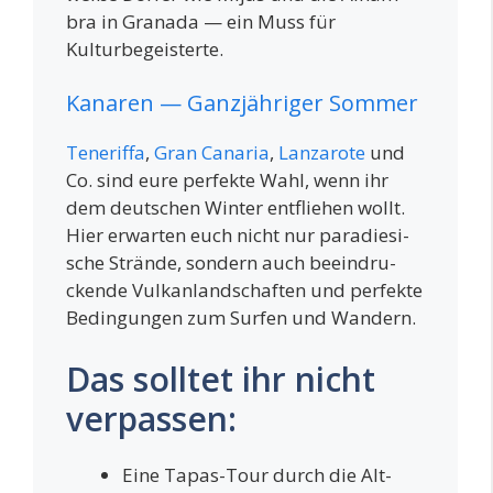
bra in Gra­na­da — ein Muss für
Kulturbegeisterte.
Kanaren — Ganzjähriger Sommer
Tene­rif­fa
,
Gran Cana­ria
,
Lan­za­ro­te
und
Co. sind eure per­fek­te Wahl, wenn ihr
dem deut­schen Win­ter ent­flie­hen wollt.
Hier erwar­ten euch nicht nur para­die­si­
sche Strän­de, son­dern auch beein­dru­
cken­de Vul­kan­land­schaf­ten und per­fek­te
Bedin­gun­gen zum Sur­fen und Wandern.
Das solltet ihr nicht
verpassen:
Eine Tapas-Tour durch die Alt­