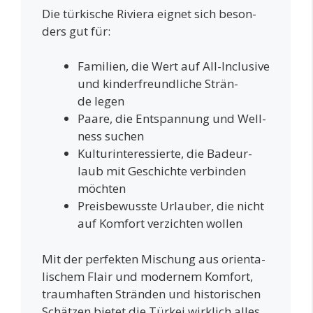
Die tür­ki­sche Rivie­ra eig­net sich beson­
ders gut für:
Fami­li­en, die Wert auf All-Inclu­si­ve
und kin­der­freund­li­che Strän­
de legen
Paa­re, die Ent­span­nung und Well­
ness suchen
Kul­tur­in­ter­es­sier­te, die Bade­ur­
laub mit Geschich­te ver­bin­den
möchten
Preis­be­wuss­te Urlau­ber, die nicht
auf Kom­fort ver­zich­ten wollen
Mit der per­fek­ten Mischung aus ori­en­ta­
li­schem Flair und moder­nem Kom­fort,
traum­haf­ten Strän­den und his­to­ri­schen
Schät­zen bie­tet die Tür­kei wirk­lich alles,