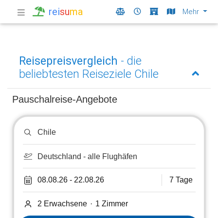
rei
su
ma
Mehr
Reisepreisvergleich
- die
beliebtesten Reiseziele Chile