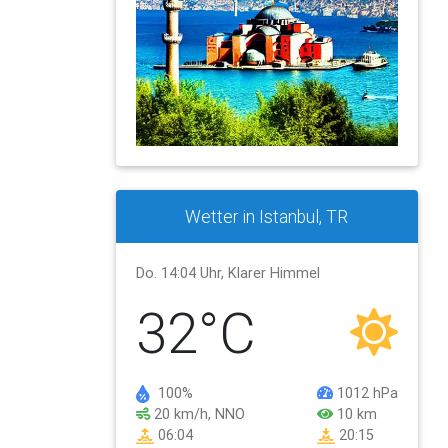
Wetter in Istanbul, TR
Do. 14:04 Uhr, Klarer Himmel
32°C
100%
1012 hPa
20 km/h, NNO
10 km
06:04
20:15