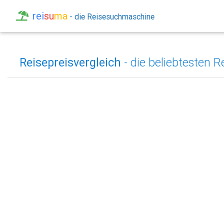
rei
su
ma
- die Reisesuchmaschine
Reisepreisvergleich
- die beliebtesten 