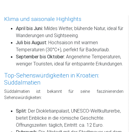
Klima und saisonale Highlights
April bis Juni:
Mildes Wetter, blühende Natur, ideal für
Wanderungen und Sightseeing.
Juli bis August:
Hochsaison mit warmen
Temperaturen (30°C+), perfekt für Badeurlaub.
September bis Oktober:
Angenehme Temperaturen,
weniger Touristen, ideal für entspannte Erkundungen.
Top-Sehenswürdigkeiten in Kroatien:
Süddalmatien
Süddalmatien ist bekannt für seine faszinierenden
Sehenswürdigkeiten:
Split:
Der Diokletianpalast, UNESCO-Weltkulturerbe,
bietet Einblicke in die römische Geschichte.
Öffnungszeiten: täglich, Eintritt: ca. 12 Euro.
Dubrovnik:
Die Altstadt mit der Stadtmauer und dem