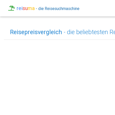
rei
su
ma
- die Reisesuchmaschine
Reisepreisvergleich
- die beliebtesten R