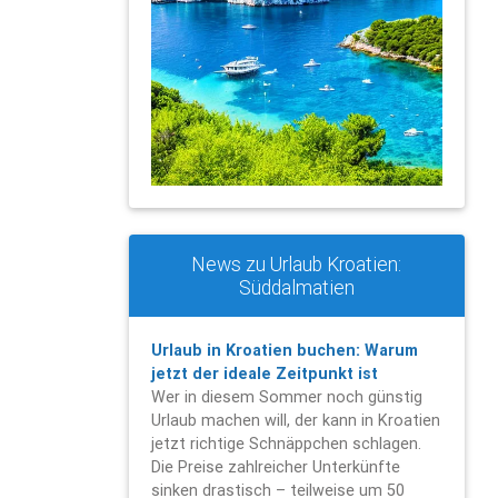
News zu Urlaub Kroatien:
Süddalmatien
Urlaub in Kroatien buchen: Warum
jetzt der ideale Zeitpunkt ist
Wer in diesem Sommer noch günstig
Urlaub machen will, der kann in Kroatien
jetzt richtige Schnäppchen schlagen.
Die Preise zahlreicher Unterkünfte
sinken drastisch – teilweise um 50