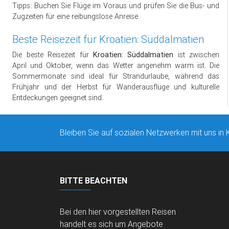
Tipps: Buchen Sie Flüge im Voraus und prüfen Sie die Bus- und
Zugzeiten für eine reibungslose Anreise.
Beste Reisezeit für Kroatien: Süddalmatien
Die beste Reisezeit für
Kroatien: Süddalmatien
ist zwischen
April und Oktober, wenn das Wetter angenehm warm ist. Die
Sommermonate sind ideal für Strandurlaube, während das
Frühjahr und der Herbst für Wanderausflüge und kulturelle
Entdeckungen geeignet sind.
Bleiben Sie auf sozialen Netzwerken mit uns in 
BITTE BEACHTEN
Bei den hier vorgestellten Reisen
handelt es sich um Angebote