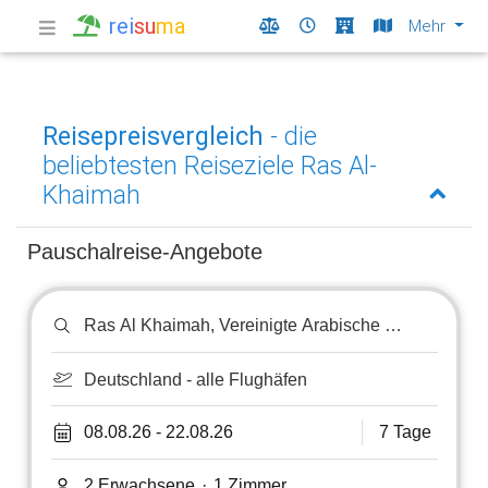
rei
su
ma
Mehr
Reisepreisvergleich
- die
beliebtesten Reiseziele Ras Al-
Khaimah