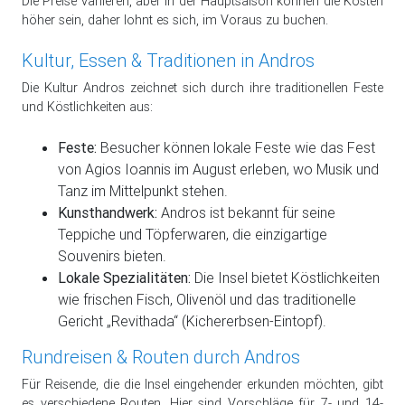
Die Preise variieren, aber in der Hauptsaison können die Kosten
höher sein, daher lohnt es sich, im Voraus zu buchen.
Kultur, Essen & Traditionen in Andros
Die Kultur Andros zeichnet sich durch ihre traditionellen Feste
und Köstlichkeiten aus:
Feste:
Besucher können lokale Feste wie das Fest
von Agios Ioannis im August erleben, wo Musik und
Tanz im Mittelpunkt stehen.
Kunsthandwerk:
Andros ist bekannt für seine
Teppiche und Töpferwaren, die einzigartige
Souvenirs bieten.
Lokale Spezialitäten:
Die Insel bietet Köstlichkeiten
wie frischen Fisch, Olivenöl und das traditionelle
Gericht „Revithada“ (Kichererbsen-Eintopf).
Rundreisen & Routen durch Andros
Für Reisende, die die Insel eingehender erkunden möchten, gibt
es verschiedene Routen. Hier sind Vorschläge für 7- und 14-