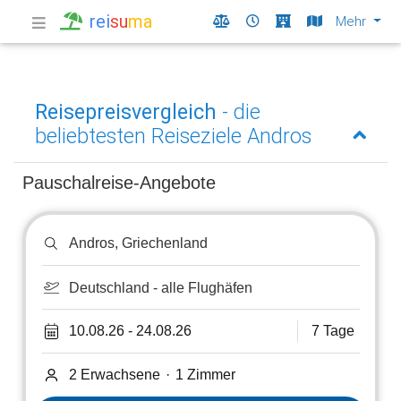
rei
su
ma
Mehr
Reisepreisvergleich
- die
beliebtesten Reiseziele Andros