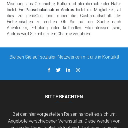
Mischung aus Geschichte, Kultur und atemberaubender Natur
bietet. Ein
Pauschalurlaub in Andros
bietet die Möglichkeit, all
dies zu genießen und dabei die Gastfreundschaft der
Einheimischen zu erleben. Ob Sie auf der Suche nach
Abenteuern, Erholung oder kulturellen Erkenntnissen sind,
Andros wird Sie mit seinem Charme verführen.
Bleiben Sie auf sozialen Netzwerken mit uns in Kontakt!
BITTE BEACHTEN
Bei den hier vorgestellten Reisen handelt es sich um
Angebote verschiedener Veranstalter. Diese werden von
uns in der Regel täglich aktualisiert. Trotzdem kann es