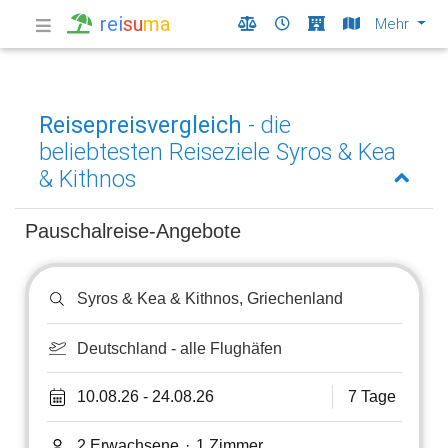
rei
su
ma
Mehr
Reisepreisvergleich
- die
beliebtesten Reiseziele Syros & Kea
& Kithnos