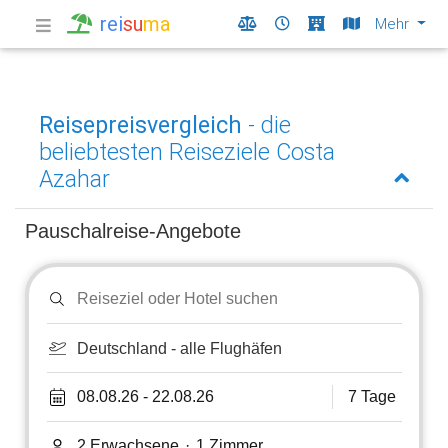
rei
su
ma
Mehr
Reisepreisvergleich
- die
beliebtesten Reiseziele Costa
Azahar