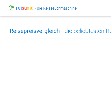
rei
su
ma
- die Reisesuchmaschine
Reisepreisvergleich
- die beliebtesten R