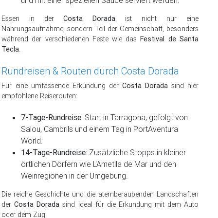
und mit einer speziellen Sauce serviert werden.
Essen in der
Costa Dorada
ist nicht nur eine
Nahrungsaufnahme, sondern Teil der Gemeinschaft, besonders
während der verschiedenen Feste wie das
Festival de Santa
Tecla
.
Rundreisen & Routen durch Costa Dorada
Für eine umfassende Erkundung der
Costa Dorada
sind hier
empfohlene Reiserouten:
7-Tage-Rundreise:
Start in Tarragona, gefolgt von
Salou, Cambrils und einem Tag in PortAventura
World.
14-Tage-Rundreise:
Zusätzliche Stopps in kleiner
örtlichen Dörfern wie L'Ametlla de Mar und den
Weinregionen in der Umgebung.
Die reiche Geschichte und die atemberaubenden Landschaften
der
Costa Dorada
sind ideal für die Erkundung mit dem Auto
oder dem Zug.