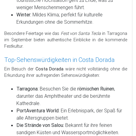
touristische Hochsaison geht zu Ende, was zu
weniger Menschenmengen führt.
Winter:
Mildes Klima; perfekt für kulturelle
Erkundungen ohne die Sommerhitze.
Besondere Feiertage wie das
Fest von Santa Tecla
in Tarragona
im September bieten authentische Einblicke in die kommende
Festkultur.
Top-Sehenswürdigkeiten in Costa Dorada
Ein Besuch der
Costa Dorada
wäre nicht vollständig ohne die
Erkundung ihrer aufregenden Sehenswürdigkeiten:
Tarragona:
Besuchen Sie die
römischen Ruinen
,
darunter das Amphitheater und die berühmte
Kathedrale.
PortAventura World:
Ein Erlebnispark, der Spaß für
alle Altersgruppen bietet.
Die Strände von Salou:
Bekannt für ihre feinen
sandigen Küsten und Wassersportmöglichkeiten.