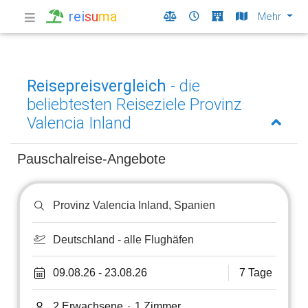
rei
su
ma
Mehr
Reisepreisvergleich
- die
beliebtesten Reiseziele Provinz
Valencia Inland